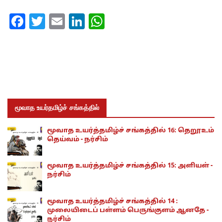
Facebook
Twitter
Email
LinkedIn
WhatsApp
மூவாத உயர்தமிழ்ச் சங்கத்தில்
மூவாத உயர்த்தமிழ்ச் சங்கத்தில் 16: தெறூஉம்
தெய்வம் - நர்சிம்
மூவாத உயர்த்தமிழ்ச் சங்கத்தில் 15: அளியள் -
நர்சிம்
மூவாத உயர்த்தமிழ்ச் சங்கத்தில் 14 :
முலையிடைப் பள்ளம் பெருங்குளம் ஆனதே -
நர்சிம்