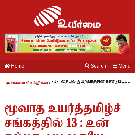
Home
Search
Menu
·
வாழும் காலம் – 27 : தையல் இயந்திரத்தின் கண்டுபிடிப்பாளர் யார்? -கார
அண்மை செய்திகள் :
மூவாத உயர்த்தமிழ்ச்
சங்கத்தில் 13 : உன்