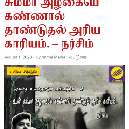
சும்மா அழகையே
கண்ணால்
தாண்டுதல் அரிய
காரியம். – நர்சிம்
August 1, 2023
-
Uyirmmai Media
·
கட்டுரை