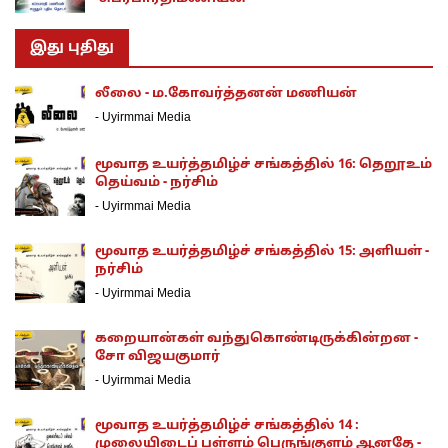
இது புதிது
லீலை - ம.கோவர்த்தனன் மணியன்
-
Uyirmmai Media
மூவாத உயர்த்தமிழ்ச் சங்கத்தில் 16: தெறூஉம்
தெய்வம் - நர்சிம்
-
Uyirmmai Media
மூவாத உயர்த்தமிழ்ச் சங்கத்தில் 15: அளியள் -
நர்சிம்
-
Uyirmmai Media
கறையான்கள் வந்துகொண்டிருக்கின்றன -
சோ விஜயகுமார்
-
Uyirmmai Media
மூவாத உயர்த்தமிழ்ச் சங்கத்தில் 14 :
முலையிடைப் பள்ளம் பெருங்குளம் ஆனதே -