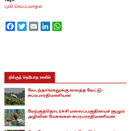
Tags:
புவி வெப்பமாதல்
Facebook
Twitter
Email
LinkedIn
WhatsApp
திக்குத் தெரியாத உலகில்
வேடந்தாங்கலுக்கு வைத்த வேட்டு-
சுப்ரபாரதிமணியன்
மேற்குத்தொடர்ச்சி மலைப்பகுதியைச் சூழும்
அழிவின் மேகங்கள்-சுப்ரபாரதிமணியன்