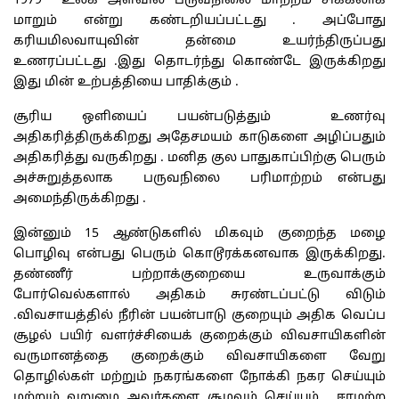
1979 உலக அளவில் பருவநிலை மாற்றம் சிக்கலாக
மாறும் என்று கண்டறியப்பட்டது . அப்போது
கரியமிலவாயுவின் தன்மை உயர்ந்திருப்பது
உணரப்பட்டது .இது தொடர்ந்து கொண்டே இருக்கிறது
இது மின் உற்பத்தியை பாதிக்கும் .
சூரிய ஒளியைப் பயன்படுத்தும் உணர்வு
அதிகரித்திருக்கிறது அதேசமயம் காடுகளை அழிப்பதும்
அதிகரித்து வருகிறது . மனித குல பாதுகாப்பிற்கு பெரும்
அச்சுறுத்தலாக பருவநிலை பரிமாற்றம் என்பது
அமைந்திருக்கிறது .
இன்னும் 15 ஆண்டுகளில் மிகவும் குறைந்த மழை
பொழிவு என்பது பெரும் கொடூரக்கனவாக இருக்கிறது.
தண்ணீர் பற்றாக்குறையை உருவாக்கும்
போர்வெல்களால் அதிகம் சுரண்டப்பட்டு விடும்
.விவசாயத்தில் நீரின் பயன்பாடு குறையும் அதிக வெப்ப
சூழல் பயிர் வளர்ச்சியைக் குறைக்கும் விவசாயிகளின்
வருமானத்தை குறைக்கும் விவசாயிகளை வேறு
தொழில்கள் மற்றும் நகரங்களை நோக்கி நகர செய்யும்
மற்றும் வறுமை அவர்களை சூழவும் செய்யும். ஈரமற்ற