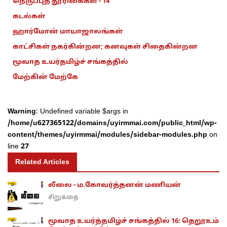
நெருப்புத் தூரிகைகள் - 14
கடல்கள்
ஹார்மோன் மாயாஜாலங்கள்
காட்சிகள் நகர்கின்றன; கனவுகள் சிதைகின்றன
மூவாத உயர்தமிழ்ச் சங்கத்தில்
மேற்கின் மேற்கே
Warning
: Undefined variable $args in
/home/u627365122/domains/uyirmmai.com/public_html/wp-
content/themes/uyirmmai/modules/sidebar-modules.php
on
line
27
Related Articles
லீலை - ம.கோவர்த்தனன் மணியன்
சிறுகதை
மூவாத உயர்த்தமிழ்ச் சங்கத்தில் 16: தெறூஉம்