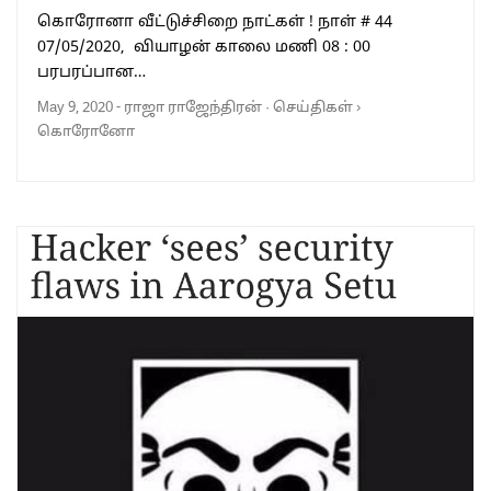
கொரோனா வீட்டுச்சிறை நாட்கள் ! நாள் # 44
07/05/2020, வியாழன் காலை மணி 08 : 00
பரபரப்பான…
May 9, 2020
-
ராஜா ராஜேந்திரன்
·
செய்திகள்
›
கொரோனோ