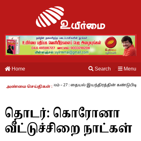
Home
Search
Menu
·
் வாழும் காலம் – 27 : தையல் இயந்திரத்தின் கண்டுபிடிப்பாளர் யார்? -க
அண்மை செய்திகள் :
தொடர்:
கொரோனா
வீட்டுச்சிறை நாட்கள்