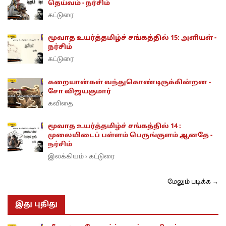
தெய்வம் - நர்சிம்
கட்டுரை
மூவாத உயர்த்தமிழ்ச் சங்கத்தில் 15: அளியள் -
நர்சிம்
கட்டுரை
கறையான்கள் வந்துகொண்டிருக்கின்றன -
சோ விஜயகுமார்
கவிதை
மூவாத உயர்த்தமிழ்ச் சங்கத்தில் 14 :
முலையிடைப் பள்ளம் பெருங்குளம் ஆனதே -
நர்சிம்
இலக்கியம்
கட்டுரை
›
மேலும் படிக்க →
இது புதிது