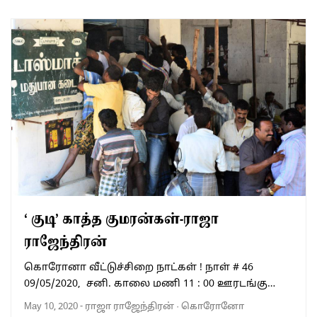
‘ குடி’ காத்த குமரன்கள்-ராஜா
ராஜேந்திரன்
கொரோனா வீட்டுச்சிறை நாட்கள் ! நாள் # 46
09/05/2020, சனி. காலை மணி 11 : 00 ஊரடங்கு…
May 10, 2020
-
ராஜா ராஜேந்திரன்
·
கொரோனோ