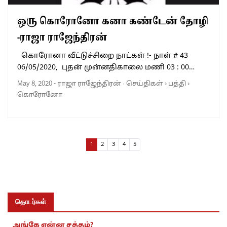
ஒரு கொரோனோ கனா கண்டேன் தோழி
-ராஜா ராஜேந்திரன்
கொரோனா வீட்டுச்சிறை நாட்கள் !- நாள் # 43
06/05/2020, புதன் முன்னதிகாலை மணி 03 : 00…
May 8, 2020
-
ராஜா ராஜேந்திரன்
·
செய்திகள்
›
பத்தி
›
கொரோனோ
Page navigation
Current Page
Page
Page
Page
Page
1
2
3
4
5
தொடர்கள்
அங்கே என்ன சத்தம்?