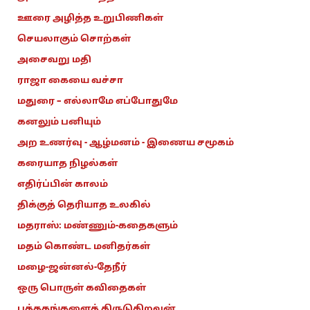
ஊரை அழித்த உறுபிணிகள்
செயலாகும் சொற்கள்
அசைவறு மதி
ராஜா கையை வச்சா
மதுரை – எல்லாமே எப்போதுமே
கனலும் பனியும்
அற உணர்வு - ஆழ்மனம் - இணைய சமூகம்
கரையாத நிழல்கள்
எதிர்ப்பின் காலம்
திக்குத் தெரியாத உலகில்
மதராஸ்: மண்ணும்-கதைகளும்
மதம் கொண்ட மனிதர்கள்
மழை-ஜன்னல்-தேநீர்
ஒரு பொருள் கவிதைகள்
புத்தகங்களைத் திருடுகிறவன்