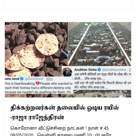
திக்கற்றவர்கள் தலையில் ஓடிய ரயில்
-ராஜா ராஜேந்திரன்
கொரோனா வீட்டுச்சிறை நாட்கள் ! நாள் # 45
08/05/2020, வெள்ளி காலை மணி 10 : 00 ஒரே…