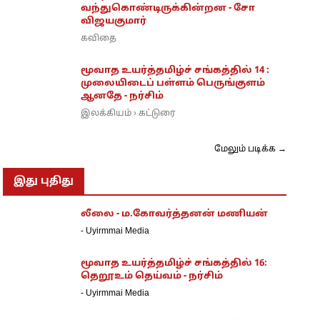
வந்துகொண்டிருக்கின்றன - சோ
விஜயகுமார்
கவிதை
மூவாத உயர்த்தமிழ்ச் சங்கத்தில் 14 :
முலையிடைப் பள்ளம் பெருங்குளம்
ஆனதே - நர்சிம்
இலக்கியம்
கட்டுரை
›
மேலும் படிக்க →
இது புதிது
லீலை - ம.கோவர்த்தனன் மணியன்
-
Uyirmmai Media
மூவாத உயர்த்தமிழ்ச் சங்கத்தில் 16:
தெறூஉம் தெய்வம் - நர்சிம்
-
Uyirmmai Media