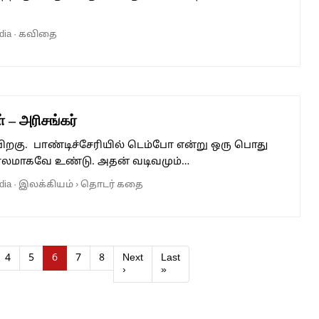
dia
·
கவிதை
 – அரிசங்கர்
 பிறகு. பாண்டிச்சேரியில் டெம்போ என்று ஒரு பொது
காலமாகவே உண்டு. அதன் வடிவமும்…
dia
·
இலக்கியம்
›
தொடர் கதை
Page
Page
Current Page
Page
Page
4
5
6
7
8
Next
Last
›
»