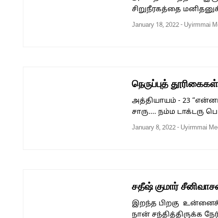
சிறுநீரகத்தை மனிதனுக
January 18, 2022
-
Uyirmmai M
நெருப்புத் தூரிகைக
அத்தியாயம் - 23 “என்ன
சாரு.... நம்ம டாக்டரு ப
January 8, 2022
-
Uyirmmai Me
சதீஷ் குமார் சீனிவ
இறந்த பிறகு உன்னைச் 
நான் சந்தித்திருக்க 