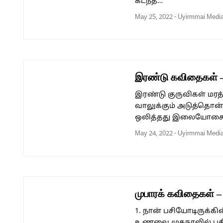
கடந்த…
May 25, 2022
-
Uyirmmai Medi
இரண்டு கவிதைகள் – 
இரண்டு குருவிகள் மர
வாலுக்கும் அடுத்தொன
ஒலித்தது இலையோசை
May 24, 2022
-
Uyirmmai Medi
முபாரக் கவிதைகள் – 
1. நான் பசியோடிருக்
உணவை முகநூலில் பதிவ