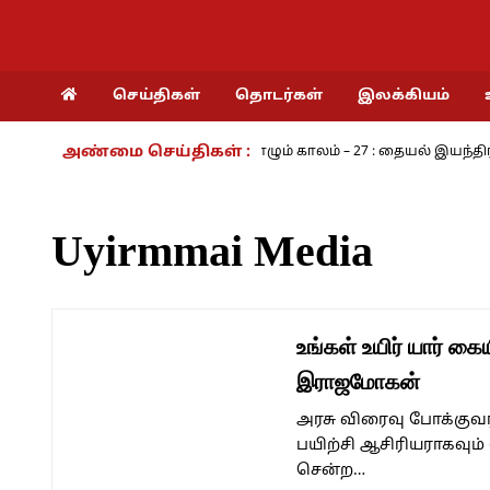
செய்திகள்
தொடர்கள்
இலக்கியம்
அண்மை செய்திகள் :
ரம் - அ.ராமசாமி
நாம் வாழும் காலம் – 27 : தையல் இயந்திரத்தின் க
Uyirmmai Media
உங்கள் உயிர் யார் கை
இராஜமோகன்
அரசு விரைவு போக்குவரத்
பயிற்சி ஆசிரியராகவும்
சென்ற…