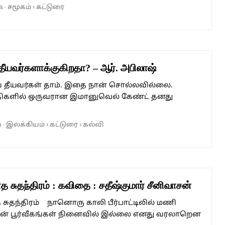
a
·
சமூகம்
›
கட்டுரை
தீயவர்களாக்குகிறதா? – ஆர். அபிலாஷ்
 தீயவர்கள் தாம். இதை நான் சொல்லவில்லை.
ாதிகளில் ஒருவரான இமானுவெல் கேண்ட் தனது
a
·
இலக்கியம்
›
கட்டுரை
›
கல்வி
த சுதந்திரம் : கவிதை : சதீஷ்குமார் சீனிவாசன்
 சுதந்திரம் நானொரு காலி பீர்பாட்டிலில் மணி
ேன் பூர்வீகங்கள் நினைவில் இல்லை எனது வரலாறென