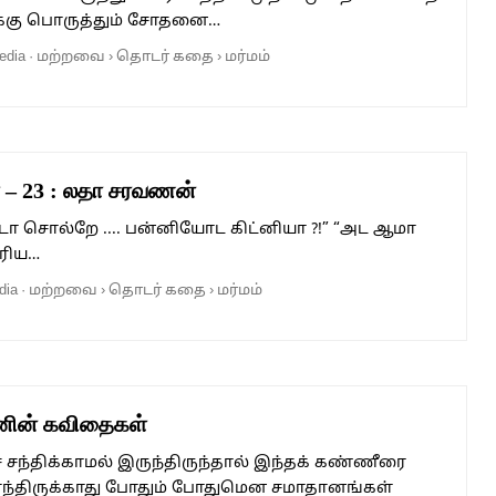
்கு பொருத்தும் சோதனை…
edia
·
மற்றவை
›
தொடர் கதை
›
மர்மம்
ள் – 23 : லதா சரவணன்
டா சொல்றே .... பன்னியோட கிட்னியா ?!” “அட ஆமா
ெரிய…
dia
·
மற்றவை
›
தொடர் கதை
›
மர்மம்
ாசனின் கவிதைகள்
சந்திக்காமல் இருந்திருந்தால் இந்தக் கண்ணீரை
நேர்ந்திருக்காது போதும் போதுமென சமாதானங்கள்