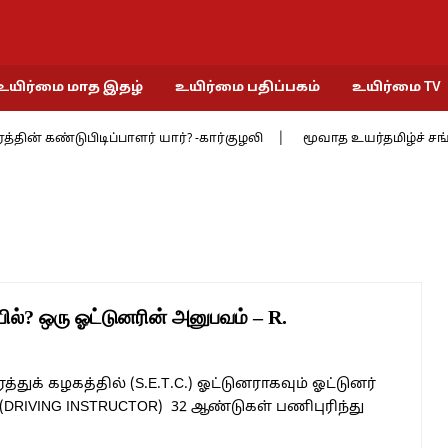
உயிர்மை மாத இதழ்
உயிர்மை பதிப்பகம்
உயிர்மை TV
ண்டுபிடிப்பாளர் யார்? -கார்குழலி
மூவாத உயர்தமிழ்ச் சங்கத்தில் 9 
யில்? ஒரு ஓட்டுனரின் அனுபவம் – R.
துக் கழகத்தில் (S.E.T.C.) ஓட்டுனராகவும் ஓட்டுனர்
 (DRIVING INSTRUCTOR) 32 ஆண்டுகள் பணிபுரிந்து