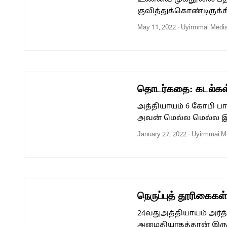
குவித்துக்கொண்டிருக்க
May 11, 2022
-
Uyirmmai Medi
தொடர்கதை: கடல்கள்
அத்தியாயம் 6 கோபி பாண
அவன் மெல்ல மெல்ல இழை
January 27, 2022
-
Uyirmmai M
நெருப்புத் தூரிகைக
24வதுஅத்தியாயம் அர்த
அமைதியாகத்தான் இருப்