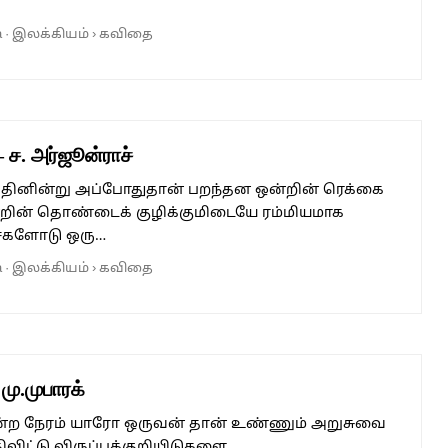
a
·
இலக்கியம்
›
கவிதை
ச. அர்ஜூன்ராச்
த்தினின்று அப்போதுதான் பறந்தன ஒன்றின் ரெக்கை
்றின் தொண்டைக் குழிக்குமிடையே ரம்மியமாக
களோடு ஒரு…
a
·
இலக்கியம்
›
கவிதை
மு.முபாரக்
கின்ற நேரம் யாரோ ஒருவன் தான் உண்ணும் அறுசுவை
ிட்டு விருப்பக்குறியிடுகளை