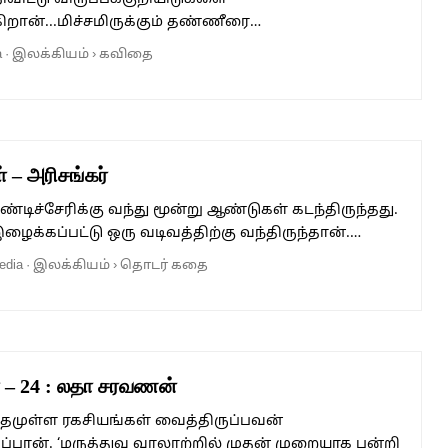
ிறான்...மிச்சமிருக்கும் தண்ணீரை…
a
·
இலக்கியம்
›
கவிதை
 – அரிசங்கர்
்டிச்சேரிக்கு வந்து மூன்று ஆண்டுகள் கடந்திருந்தது.
க்கப்பட்டு ஒரு வடிவத்திற்கு வந்திருந்தான்.…
edia
·
இலக்கியம்
›
தொடர் கதை
ள் – 24 : லதா சரவணன்
்தமுள்ள ரகசியங்கள் வைத்திருப்பவன்
பான். ‘மருத்துவ வரலாற்றில் முதன் முறையாக பன்றி