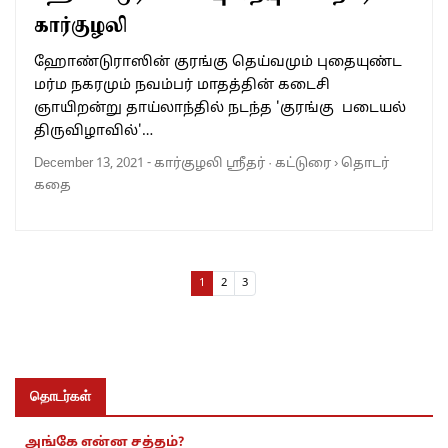
கார்குழலி
ஹோண்டுராஸின் குரங்கு தெய்வமும் புதையுண்ட
மர்ம நகரமும் நவம்பர் மாதத்தின் கடைசி
ஞாயிறன்று தாய்லாந்தில் நடந்த 'குரங்கு படையல்
திருவிழாவில்'…
December 13, 2021
-
கார்குழலி ஸ்ரீதர்
·
கட்டுரை
›
தொடர்
கதை
Page navigation
Current Page
Page
Page
1
2
3
தொடர்கள்
அங்கே என்ன சத்தம்?