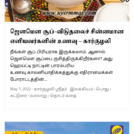
ஜௌமௌ சூப்–விடுதலைச் சின்னமான
எளியவர்களின் உணவு – கார்குழலி
நீங்கள் சூப் பிரியராக இருக்கலாம். ஆனால்
ஜௌமௌ சூப்பை ருசித்திருக்கிறீர்களா? அது
ஹெய்ட்டி நாட்டின் பாரம்பரிய
உணவு.காலனியாதிக்கத்துக்கு எதிரானமக்கள்
போராட்டத்தின்…
May 7, 2022
-
கார்குழலி ஸ்ரீதர்
·
இலக்கியம்
›
பொது
›
கட்டுரை
›
வரலாறு
›
தொடர் கதை