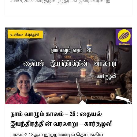
June 9, 2023
-
கார்குழலி ஸ்ரீதர்
·
கட்டுரை
›
வரலாறு
நாம் வாழும் காலம் – 26 : தையல்
இயந்திரத்தின் வரலாறு – கார்குழலி
பாகம்-2 18ஆம் நூற்றாண்டில் தொடங்கிய