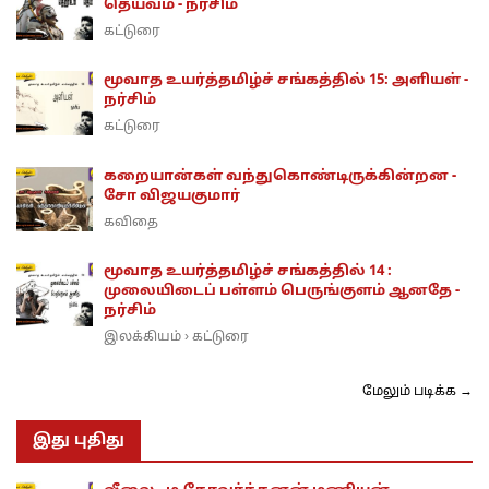
தெய்வம் - நர்சிம்
கட்டுரை
மூவாத உயர்த்தமிழ்ச் சங்கத்தில் 15: அளியள் -
நர்சிம்
கட்டுரை
கறையான்கள் வந்துகொண்டிருக்கின்றன -
சோ விஜயகுமார்
கவிதை
மூவாத உயர்த்தமிழ்ச் சங்கத்தில் 14 :
முலையிடைப் பள்ளம் பெருங்குளம் ஆனதே -
நர்சிம்
இலக்கியம்
கட்டுரை
›
மேலும் படிக்க →
இது புதிது