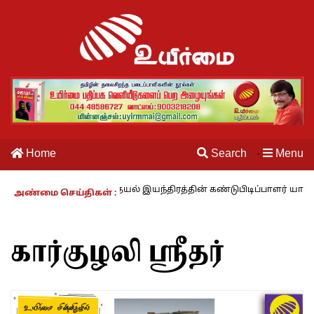
Home
Search
Menu
·
ம் – 27 : தையல் இயந்திரத்தின் கண்டுபிடிப்பாளர் யார்? -கார்குழலி
அண்மை செய்திகள் :
கார்குழலி ஸ்ரீதர்