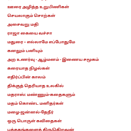
ஊரை அழித்த உறுபிணிகள்
செயலாகும் சொற்கள்
அசைவறு மதி
ராஜா கையை வச்சா
மதுரை – எல்லாமே எப்போதுமே
கனலும் பனியும்
அற உணர்வு - ஆழ்மனம் - இணைய சமூகம்
கரையாத நிழல்கள்
எதிர்ப்பின் காலம்
திக்குத் தெரியாத உலகில்
மதராஸ்: மண்ணும்-கதைகளும்
மதம் கொண்ட மனிதர்கள்
மழை-ஜன்னல்-தேநீர்
ஒரு பொருள் கவிதைகள்
புத்தகங்களைத் திருடுகிறவன்