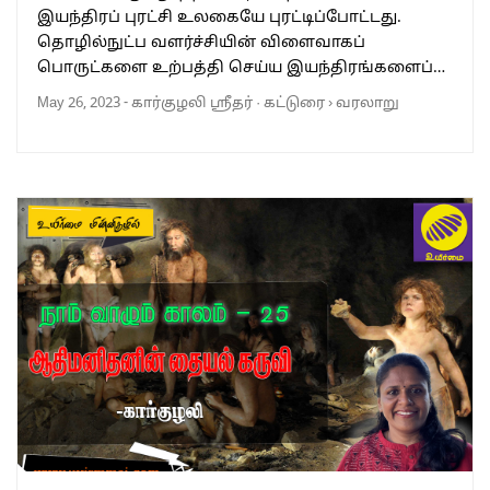
இயந்திரப் புரட்சி உலகையே புரட்டிப்போட்டது.
தொழில்நுட்ப வளர்ச்சியின் விளைவாகப்
பொருட்களை உற்பத்தி செய்ய இயந்திரங்களைப்…
May 26, 2023
-
கார்குழலி ஸ்ரீதர்
·
கட்டுரை
›
வரலாறு