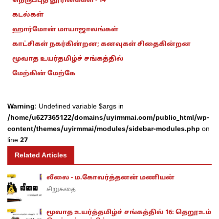
நெருப்புத் தூரிகைகள் - 14
கடல்கள்
ஹார்மோன் மாயாஜாலங்கள்
காட்சிகள் நகர்கின்றன; கனவுகள் சிதைகின்றன
மூவாத உயர்தமிழ்ச் சங்கத்தில்
மேற்கின் மேற்கே
Warning
: Undefined variable $args in
/home/u627365122/domains/uyirmmai.com/public_html/wp-
content/themes/uyirmmai/modules/sidebar-modules.php
on
line
27
Related Articles
லீலை - ம.கோவர்த்தனன் மணியன்
சிறுகதை
மூவாத உயர்த்தமிழ்ச் சங்கத்தில் 16: தெறூஉம்