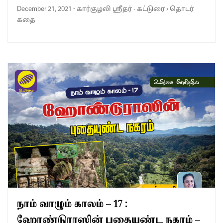
December 21, 2021
-
கார்குழலி ஸ்ரீதர்
·
கட்டுரை
›
தொடர்
கதை
நாம் வாழும் காலம் – 17 :
ஹோண்டுராஸின் புதையுண்ட நகரம் –