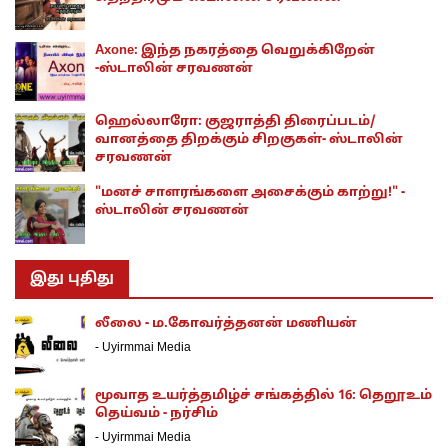
Axone: இந்த நகரத்தை வெறுக்கிறேன்
-ஸ்டாலின் சரவணன்
ஹெல்லாரோ: குஜராத்தி திரைப்படம்/
வானத்தை திறக்கும் சிறகுகள்- ஸ்டாலின்
சரவணன்
"மனச் சாளரங்களை அசைக்கும் காற்று!" -
ஸ்டாலின் சரவணன்
இது புதிது
லீலை - ம.கோவர்த்தனன் மணியன்
-
Uyirmmai Media
மூவாத உயர்த்தமிழ்ச் சங்கத்தில் 16: தெறூஉம்
தெய்வம் - நர்சிம்
-
Uyirmmai Media