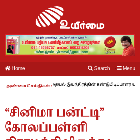
Home
Search
Menu
·
ம் காலம் – 27 : தையல் இயந்திரத்தின் கண்டுபிடிப்பாளர் யார்? -கார்குழ
அண்மை செய்திகள் :
“சினிமா பன்ட்டி”
கோலப்பள்ளி