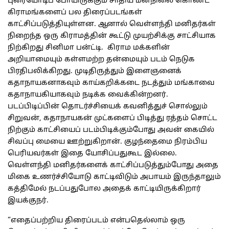
புரையோடிப் போயிருக்கும் சாதிய மனநிலை கொண்ட
கிராமங்களைப் பல திரைப்படங்கள்
காட்சிப்படுத்தியுள்ளன. ஆனால் வெள்ளந்தி மனிதர்கள்
நிறைந்த ஒரு கிராமத்தின் கூட்டு முயற்சிக்கு சாட்சியாக
நிற்கிறது சினிமா பன்ட்டி. கிராம மக்களின்
அறியாமையும் கள்ளமற்ற தன்மையும் படம் நெடுக
பிரதிபலிக்கிறது. முடிதிருத்தும் இளைஞனைக்
கதாநாயகனாகவும் காய்கறிக்கடை நடத்தும் மங்காவை
கதாநாயகியாகவும் நடிக்க வைக்கின்றனர்.
படப்பிடிப்பின் தொடர்ச்சியைக் கவனித்துச் சொல்லும்
சிறுவன், கதாநாயகன் முட்களைப் பிடித்து ரத்தம் சொட்ட
நிற்கும் காட்சியைப் படம்பிடிக்கும்போது அவன் கையில்
சிவப்பு மையை ஊற்றுகிறான். குழந்தைமை நிரம்பிய
பெரியவர்கள் இதை யோசிப்பதுகூட இல்லை.
வெள்ளந்தி மனிதர்களைக் காட்சிப்படுத்தும்போது அதை
மிகை உணர்ச்சியோடு காட்டிவிடும் அபாயம் இருந்தாலும்
கத்திமேல் நடப்பதுபோல அதைக் காட்டியிருக்கிறார்
இயக்குநர்.
“எதைப்பற்றிய திரைப்படம் என்பதெல்லாம் ஒரு