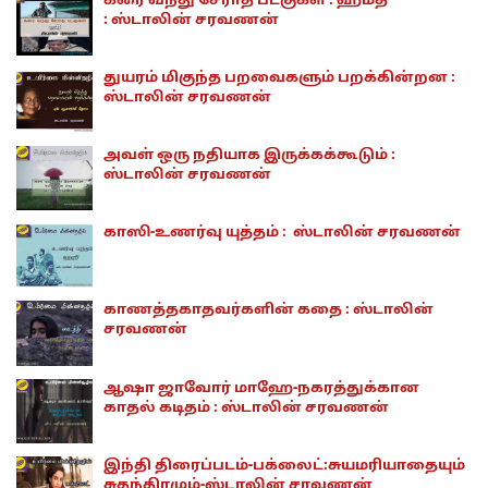
கரை வந்து சேராத படகுகள் : ஹமீத்
: ஸ்டாலின் சரவணன்
துயரம் மிகுந்த பறவைகளும் பறக்கின்றன :
ஸ்டாலின் சரவணன்
அவள் ஒரு நதியாக இருக்கக்கூடும் :
ஸ்டாலின் சரவணன்
காஸி-உணர்வு யுத்தம் : ஸ்டாலின் சரவணன்
காணத்தகாதவர்களின் கதை : ஸ்டாலின்
சரவணன்
ஆஷா ஜாவோர் மாஹே-நகரத்துக்கான
காதல் கடிதம் : ஸ்டாலின் சரவணன்
இந்தி திரைப்படம்-பக்லைட்:சுயமரியாதையும்
சுதந்திரமும்-ஸ்டாலின் சரவணன்