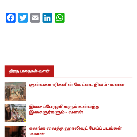
Facebook
Twitter
Email
LinkedIn
WhatsApp
தீராத பாதைகள்-வளன்
சூன்யக்காரிகளின் வேட்டை நிலம் - வளன்
இசைப்பேரழகிகளும் உன்மத்த
இசைஞர்களும் – வளன்
கலங்க வைத்த ஹாலிவுட் பேய்ப்படங்கள்
-வளன்