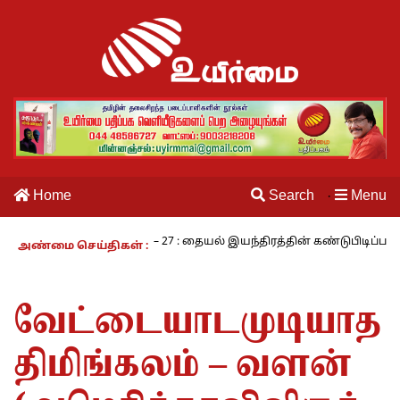
Home
Search
Menu
·
நாம் வாழும் காலம் – 27 : தையல் இயந்திரத்தின் கண்டுபிடிப்பாளர் ய
அண்மை செய்திகள் :
வேட்டையாடமுடியாத
திமிங்கலம் – வளன்