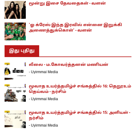
மூன்று இசை தேவதைகள் - வளன்
'ஓ க்ரேஸ் இந்த இரவில் என்னை இறுக்கி
அணைத்துக்கொள்' - வளன்
இது புதிது
லீலை - ம.கோவர்த்தனன் மணியன்
-
Uyirmmai Media
மூவாத உயர்த்தமிழ்ச் சங்கத்தில் 16: தெறூஉம்
தெய்வம் - நர்சிம்
-
Uyirmmai Media
மூவாத உயர்த்தமிழ்ச் சங்கத்தில் 15: அளியள் -
நர்சிம்
-
Uyirmmai Media