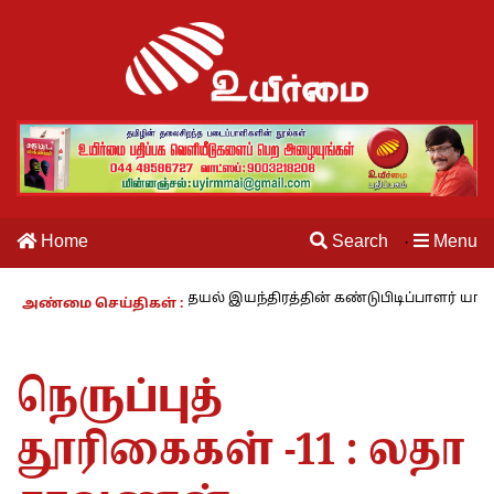
Home
Search
Menu
·
காலம் – 27 : தையல் இயந்திரத்தின் கண்டுபிடிப்பாளர் யார்? -கார்குழலி
அண்மை செய்திகள் :
நெருப்புத்
தூரிகைகள் -11 : லதா