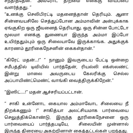
சந்தித்தேன். அவரோட திறமை எனக்கு வியப்பை
வளர்த்தது. ”
“உனக்கு செலிபிரட்டி மதனைத்தான் தெரியும். ஆனா
சின்னவயசிலே செத்துப்போன அம்மாவின் அன்புக்காக
ஏங்குகிற ஒரு ஜீவனைத் தெரியாது. ஒரு சின்ன போட்டோ
மூலமா எனக்கு துணையா இருந்த அம்மா இப்போ
உயிர்ததும்பும் ஒரு சிலையாவே இருக்காங்க. அதுக்குக்
காரணம் தூரிகைநேசனின் கைகள்தான்.”
“கிரேட் மதன்…!” ” நானும் இவருடைய பேட்டி ஒன்றை
சமீபத்தில் டிவியில் பார்த்தேன், ரியல்லி எக்ஸ்லண்ட்
இன்று மாலை அவருடைய கேலரிக்கு செல்ல
அப்பாயிண்ட்மெண்ட் வாங்கி வைத்திருக்கிறேன்.”
“இஸிட்….!” மதன் ஆச்சரியப்பட்டான்.
” சாகி உன்னோட கையால அம்மாவோட சிலையை நீ
திறக்கணும் !” சாகித்யா அலட்சியமாக பார்வையை
செலுத்திக்கொண்டு, இருந்த தூரிகைநேசனை ஒரு
பார்வையைப் பார்த்தபடியே, சிலையின் முன்னால்
இருந்த திரையை அகற்றினாள் கைத்தட்டல்கள் பறந்தது.