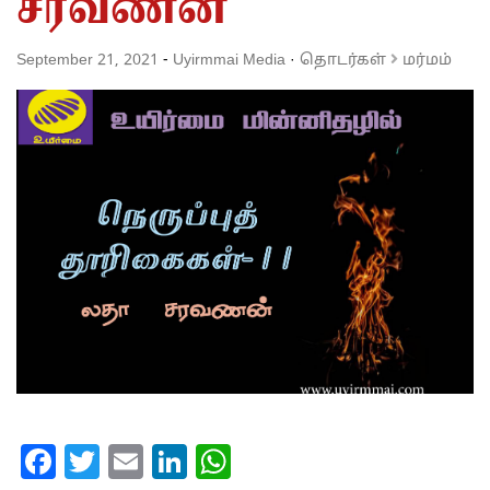
சரவணன்
September 21, 2021
-
Uyirmmai Media
·
தொடர்கள்
மர்மம்
Facebook
Twitter
Email
LinkedIn
WhatsApp