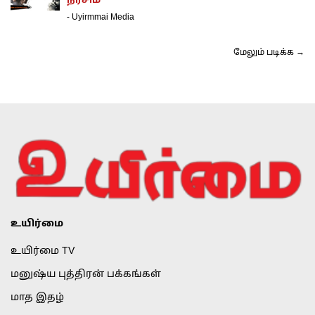
நர்சிம்
-
Uyirmmai Media
மேலும் படிக்க →
உயிர்மை
உயிர்மை TV
மனுஷ்ய புத்திரன் பக்கங்கள்
மாத இதழ்