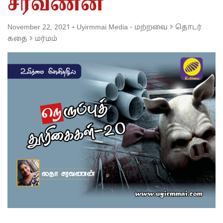
சரவணன்
November 22, 2021
-
Uyirmmai Media
·
மற்றவை
தொடர்
கதை
மர்மம்