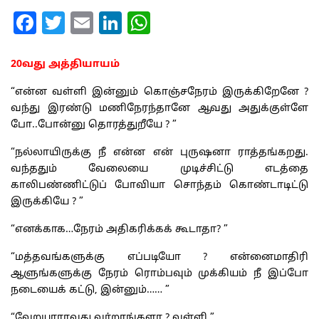
Facebook
Twitter
Email
LinkedIn
WhatsApp
20வது அத்தியாயம்
“என்ன வள்ளி இன்னும் கொஞ்சநேரம் இருக்கிறேனே ?
வந்து இரண்டு மணிநேரந்தானே ஆவது அதுக்குள்ளே
போ..போன்னு தொரத்துறீயே ? ”
“நல்லாயிருக்கு நீ என்ன என் புருஷனா ராத்தங்கறது.
வந்ததும் வேலையை முடிச்சிட்டு எடத்தை
காலிபண்ணிட்டுப் போவியா சொந்தம் கொண்டாடிட்டு
இருக்கியே ? ”
“எனக்காக…நேரம் அதிகரிக்கக் கூடாதா? ”
“மத்தவங்களுக்கு எப்படியோ ? என்னைமாதிரி
ஆளுங்களுக்கு நேரம் ரொம்பவும் முக்கியம் நீ இப்போ
நடையைக் கட்டு, இன்னும்…… ”
“வேறயாராவது வர்றாங்களா ? வள்ளி ”