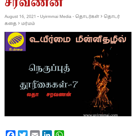
சரவணன்
August 16, 2021
-
Uyirmmai Media
·
தொடர்கள்
தொடர்
கதை
மர்மம்
Facebook
Twitter
Email
LinkedIn
WhatsApp