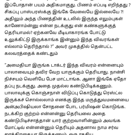
இப்போதான் பயம் அதிகமாகுது. பிணம் எப்படி எறிந்தது ?
சிகப்பு பாஸ்பரஸ்க்கு இங்கே வேலையே இல்லையே ?!
அதிலும் அந்த பிணத்தின் உடலில் இருந்த எலும்புகள்
காணோம்ன்னு என்ன நடக்குது என் கண்களுக்குத்
தெரியாமல்? ஏற்கனவே மீடியாகாரங்க போட்டு
உலுக்கிட்டு இருக்காங்க இன்னும் இந்த விவரங்கள்
எல்லாம் தெரிந்தால் ?” அவர் முகத்தில் தென்பட்ட
கலவரத்தைக் கண்டதும்
“அமைதியா இருங்க டாக்டர் இந்த விவரம் என்னையும்
பாலாவையும் தவிர வேற யாருக்கும் தெரியாது. நான்சி
நிச்சயம் வெளியே பேச மாட்டாங்க. ஆனா இங்கே ஏதோ
தப்பு நடக்குது. அதை முதல்ல கண்டுபிடிக்கணும்.
பாலாவுக்கு கொஞ்சநாள் விடுப்பு கொடுத்து ரெஸ்ட்ல
இருக்கச் சொல்லலாம் எனக்கு இந்த மருத்துவமனையை
அன்அபிஷியலா சோதனை போட பர்மிஷன் கொடுங்க.
நடக்கிற குற்றம் என்னன்னு தெரியலை அதை
கண்டுபிடிச்சாத்தான் யார் குற்றவாளின்னும் அவங்க
மோட்டிவ் என்னன்னும் தெரியும் அதனால நாம சர்வ
ஜாக்கிரதையா இருக்கணும். ஒரு ரகசிய