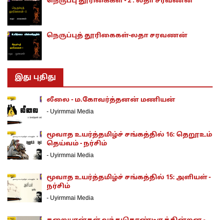
நெருப்பு தூரிகைகள் - 2 : லதா சரவணன்
நெருப்புத் தூரிகைகள்-லதா சரவணன்
இது புதிது
லீலை - ம.கோவர்த்தனன் மணியன்
-
Uyirmmai Media
மூவாத உயர்த்தமிழ்ச் சங்கத்தில் 16: தெறூஉம்
தெய்வம் - நர்சிம்
-
Uyirmmai Media
மூவாத உயர்த்தமிழ்ச் சங்கத்தில் 15: அளியள் -
நர்சிம்
-
Uyirmmai Media