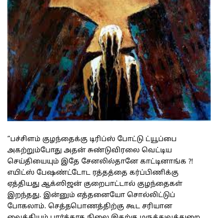
“பச்சிளம் குழந்தைக்கு டிரிப்ஸ் போட்டு ட்யூப்பை
அகற்றும்போது அதன் சுண்டுவிரலை வெட்டிய
செய்தியையும் இதே சேனலில்தானே காட்டினாங்க ?!
எயிட்ஸ் பேஷண்ட்டோட ரத்தத்தை கர்ப்பிணிக்கு
ஏத்தியது ஆக்ஸிஜன் குறைபாட்டால் குழந்தைகள்
இறந்தது. இன்னும் எத்தனையோ சொல்லிட்டுப்
போகலாம். செத்தபொணத்திற்கு கூட சரியான
வைத்தியம் பார்க்காத நிலை இதற்கு மருத்துவத்துறை