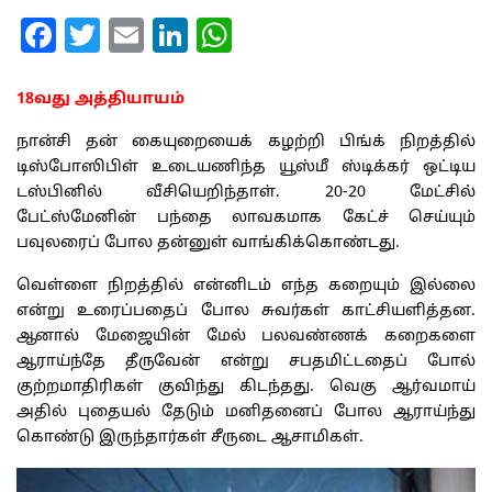
Facebook
Twitter
Email
LinkedIn
WhatsApp
18
வது அத்தியாயம்
நான்சி தன் கையுறையைக் கழற்றி பிங்க் நிறத்தில்
டிஸ்போஸிபிள் உடையணிந்த யூஸ்மீ ஸ்டிக்கர் ஒட்டிய
டஸ்பினில் வீசியெறிந்தாள். 20-20 மேட்சில்
பேட்ஸ்மேனின் பந்தை லாவகமாக கேட்ச் செய்யும்
பவுலரைப் போல தன்னுள் வாங்கிக்கொண்டது.
வெள்ளை நிறத்தில் என்னிடம் எந்த கறையும் இல்லை
என்று உரைப்பதைப் போல சுவர்கள் காட்சியளித்தன.
ஆனால் மேஜையின் மேல் பலவண்ணக் கறைகளை
ஆராய்ந்தே தீருவேன் என்று சபதமிட்டதைப் போல்
குற்றமாதிரிகள் குவிந்து கிடந்தது. வெகு ஆர்வமாய்
அதில் புதையல் தேடும் மனிதனைப் போல ஆராய்ந்து
கொண்டு இருந்தார்கள் சீருடை ஆசாமிகள்.