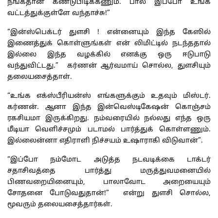
நீங்கதான் கண்டுபிடிக்கணும். பால் இப்போ உங்க
வட்டத்துக்குள்ளே வந்தாச்சு!”
“இன்ஸ்பெக்டர் துளசி ! என்னையும் இந்த கேஸில்
இணைத்துக் கொள்ளுங்கள் என் லிமிட்டில் நடந்ததால்
இல்லை இந்த வழக்கில் எனக்கு ஒரு ஈடுபாடு
வந்துவிட்டது.” கர்ணன் ஆர்வமாய் சொல்ல, துளசியும்
தலையசைத்தாள்.
“உங்க எக்ஸ்பீரியன்ஸ் எங்களுக்கும் உதவும் மிஸ்டர்.
கர்ணன். ஆனா இந்த இன்வெஸ்டிகேஷன் கொஞ்சம்
ரகசியமா இருக்கிறது. நம்வரையில் நல்லது எந்த ஒரு
மீடியா வெளிச்சமும் படாமல் பார்த்துக் கொள்ளணும்.
இல்லைன்னா எதிராளி நிச்சயம் உஷாராகி விடுவான்”.
“இப்போ நம்மோட அடுத்த நடவடிக்கை டாக்டர்
சதாசிவத்தை பார்த்து மருத்துவமனையில்
பிணவறையினையும், பாலாவோட அறையையும்
சோதனை போடுவதுதான்!” என்று துளசி சொல்ல,
மூவரும் தலையசைத்தார்கள்.