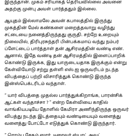
இருந்தான். முகம் சரியாகத் தெரியவில்லை அவனை
அதற்கு முன்பு அவள் பார்த்ததும் இல்லை.
ஆயுதம் இல்லாமலே அவன் கபாலத்தில் இருந்து
முகத்தின் மேல் கண்களை மறைத்தவாறு வழிந்து
சட்டையை நனைத்திருந்தது குருதி. சற்றே உறையும்
நிலையில், திரிபுரசுந்தரி பின்பக்கமாய் வந்து நம்பர்
ப்ளேட்டைப் பார்த்தாள் தன் ஆசிரமத்தின் வண்டி எண்.
ஆனால், இதே வண்டி தன் ஆசிரமத்தில் இளைப்பாறிக்
கொண்டு இருக்க, இது யாருடையதாக இருக்கும் என்று
கேள்வியோடு சற்று தள்ளி எஸ்.ஐ ஒருவரிடம் நடந்த
விபத்தைப் பற்றி விசாரித்துக் கொண்டு இருந்த
இன்ஸ்பெக்டரிடம் வந்தாள்.
“ யார் விபத்தை முதல்ல பார்த்துக்கிறாங்க, பாரன்சிக்
ஆட்கள் வந்தாச்சா ? ” என்ற கேள்வியை காதில்
வாங்கியபடியே தோளில் கேமிரா அணிந்திருந்த ஒருவர்
விபத்து நடந்த இடத்தையும் வண்டியையும் வளைத்து
வளைத்து போட்டோ எடுத்துக் கொண்டு இருந்தார்.
“ ரொம்ப சேதம் ஸார். டிரைவர் ஸ்பாட் அவுட்,