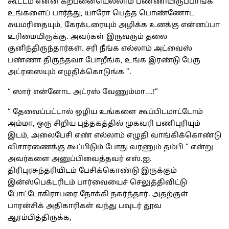
கூட்டம் என்ன கற்பனையெல்லாம் பண்ணியிருப்பாங்க
உங்களைப் பார்த்து, யாரோ பெத்த பொண்ணோட
சுயமரிதையும், கேரக்டரையும் அழிக்க உனக்கு என்னப்பா
உரிமையிருக்கு. அவர்கள் இருவரும் தலை
குனிந்திருந்தார்கள். சரி நீங்க எல்லாம் அட்வைஸ்
பண்ணா திருந்தவா போறீங்க, உங்க இரண்டு பேரு
அட்ரஸையும் எழுதிக்கொடுங்க ”.
“ ஸார் என்னோட அட்ரஸ் வேணும்மா….!”
“ தேவைப்பட்டால் ஒழிய உங்களை கூப்பிடமாட்டோம்
அம்மா, ஒரு சிறிய புத்தகத்தில் முகவரி பணிபுரியும்
இடம், அலைபேசி எண் எல்லாம் எழுதி வாங்கிக்கொண்டு
விசாரணைக்கு கூப்பிடும் போது வரணும் தம்பி ” என்று
அவர்களை அனுப்பிவைத்தவர் எஸ்.ஐ.
திரிபுரசுந்தரியிடம் பேசிக்கொண்டு இருக்கும்
இன்ஸ்பெக்டரிடம் பார்வையைச் செலுத்திவிட்டு
போட்டோகிராபரை நோக்கி நகர்ந்தார். அதற்குள்
பாரன்சிக் அதிகாரிகள் வந்து பவுடர் தூவ
ஆரம்பித்திருக்க,