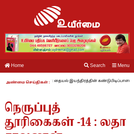
Home
Search
Menu
·
 காலம் – 27 : தையல் இயந்திரத்தின் கண்டுபிடிப்பாளர் யார்? -கார்குழலி
அண்மை செய்திகள் :
நெருப்புத்
தூரிகைகள் -14 : லதா