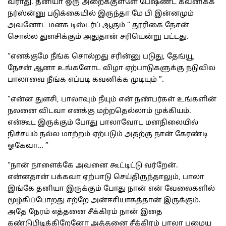
வராது. தனியா ஒரு அறைக்குள்ளே பேஷண்ட் கவனிக்க
நர்ஸ்ன்னு படுக்கையில் இருந்தா மே பி இன்னமும்
அவனோட மனசு டிஸ்டர்ப் ஆகும் ” தூரிகை நேசன்
சொல்ல துளசிக்கும் அதுதான் சரியென்று பட்டது.
“எனக்குமே நீங்க சொல்றது சரின்னு படுது, தேங்யூ
நேசன் ஆனா உங்களோட விழா ஏற்பாடுகளுக்கு நடுவில
பாலாவை நீங்க எப்படி கவனிக்க முடியும் ”.
“என்ன துளசி, பாலாவும் நீயும் என் நண்பர்கள் உங்களின்
நலனை விடவா எனக்கு மற்றதெல்லாம் முக்கியம்.
என்கூட இருக்கும் போது பாலாவோட மனநிலையில்
நிச்சயம் நல்ல மாற்றம் ஏற்படும் அதற்கு நான் கேரண்டி
ஓகேவா… ”
“நான் நாளைக்கே அவனை கூட்டிட்டு வர்றேன்.
என்னதான் பக்கவா ஏற்பாடு செய்திருந்தாலும், பாலா
இங்கே தனியா இருக்கும் போது நான் என் வேலைகளில்
மூழ்கிப்போறது சற்றே அன்ஈசியாகத்தான் இருக்கும்.
அதே நேரம் எத்தனை சீக்கிரம் நான் இதை
கண்டுபிடிக்கிறேனோ அத்தனை சீக்கிரம் பாலா பழைய