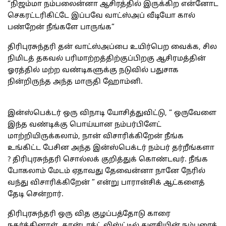
“நிஜம்மா நம்பலைன்னா ஆசிரத்தில் இருக்கிற என்னோட
செகரட்டரிகிட்டே இப்பவே வாட்ஸ்அப் வீடியோ கால்
பண்றேன் நீங்களே பாருங்க”
திரிபுரசுந்தரி தன் வாட்ஸ்அப்பை உயிர்பெற வைக்க, சில
நிமிடத் தகவல் பரிமாற்றத்திற்குப்பிறகு ஆசிரமத்தின்
ஓரத்தில் மற்ற வண்டிகளுக்கு நடுவில் பதுசாக
நின்றிருந்த அந்த மாருதி ஹோம்னி.
இன்ஸ்பெக்டர் ஒரு விநாடி யோசித்துவிட்டு, “ ஒருவேளை
இந்த வண்டிக்கு பொய்யான நம்பர்பிளேட்
மாற்றியிருக்கலாம், நான் விசாரிக்கிறேன் நீங்க
உங்கிட்ட பேசின அந்த இன்ஸ்பெக்டர் நம்பர் தர்றீங்களா
? திரிபுரசுந்தரி சொல்லக் குறித்துக் கொண்டவர். நீங்க
போகலாம் மேடம் ஏதாவது தேவைன்னா நானே நேரில்
வந்து விசாரிக்கிறேன் ” என்று பாரான்சிக் ஆட்களைத்
தேடி சென்றார்.
திரிபுரசுந்தரி ஒரு வித குழப்பத்தோடு காரை
நகர்த்தினாள். கான்டாக்ட் லிஸ்ட்டில் துளசியின் நம்பரைத்