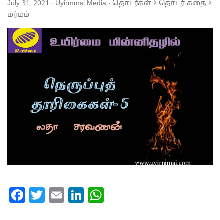
July 31, 2021
-
Uyirmmai Media
·
தொடர்கள்
தொடர் கதை
மர்மம்
Facebook
Twitter
Email
LinkedIn
WhatsApp