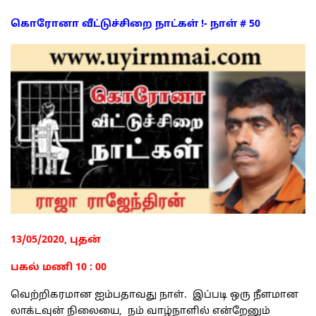
கொரோனா வீட்டுச்சிறை நாட்கள் !- நாள் # 50
13/05/2020, புதன்
பகல் மணி 10 : 00
வெற்றிகரமான ஐம்பதாவது நாள். இப்படி ஒரு நீளமான
லாக்டவுன் நிலையை, நம் வாழ்நாளில் என்றேனும்